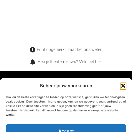
Fout opgemerkt. Laat het ons weten.
Heb je theaternieuws? Meld het hier.
Beheer jouw voorkeuren
TheaterMag is het magazine voor de verwonderde
Om jou de beste ervaringen te bieden op onze website, gebruiken we technologieën
zoals cookies. Door toestemming te geven, kunnen we gegevens zoals surfgedrag of
theaterliefhebber. Wat jij en onze lezers met elkaar gemeen
unieke ID's op deze site verwerken. Als je geen toestemming geeft of jouw
toestemming intrekt, kan dit impact hebben op de manier waarop deze website
hebben, is dat jullie net als ons houden van de magische
werkt.
momenten die je alleen in het theater kan beleven.
Accept