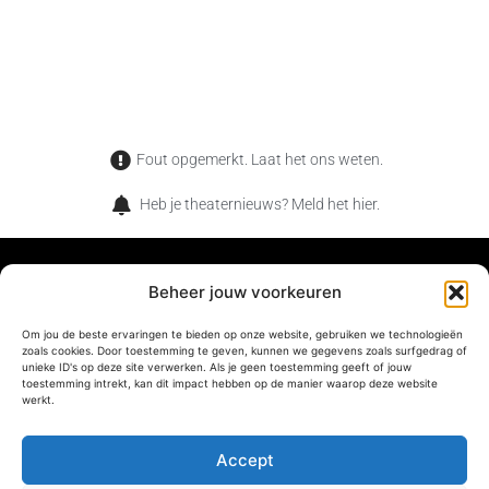
Fout opgemerkt. Laat het ons weten.
Heb je theaternieuws? Meld het hier.
Beheer jouw voorkeuren
TheaterMag is het magazine voor de verwonderde
Om jou de beste ervaringen te bieden op onze website, gebruiken we technologieën
zoals cookies. Door toestemming te geven, kunnen we gegevens zoals surfgedrag of
theaterliefhebber. Wat jij en onze lezers met elkaar gemeen
unieke ID's op deze site verwerken. Als je geen toestemming geeft of jouw
toestemming intrekt, kan dit impact hebben op de manier waarop deze website
hebben, is dat jullie net als ons houden van de magische
werkt.
momenten die je alleen in het theater kan beleven.
Accept