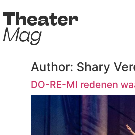
Author:
Shary Ve
DO-RE-MI redenen waa