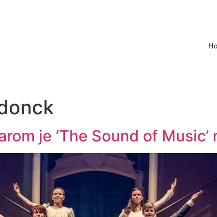
H
rdonck
rom je ‘The Sound of Music’