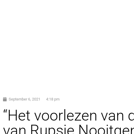
September 6, 2021
4:18 pm
“Het voorlezen van d
van Rupsje Nooitgen