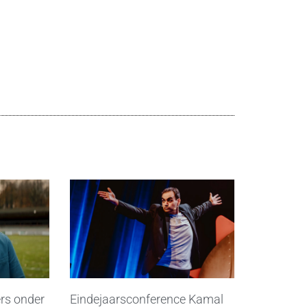
rs onder
Eindejaarsconference Kamal