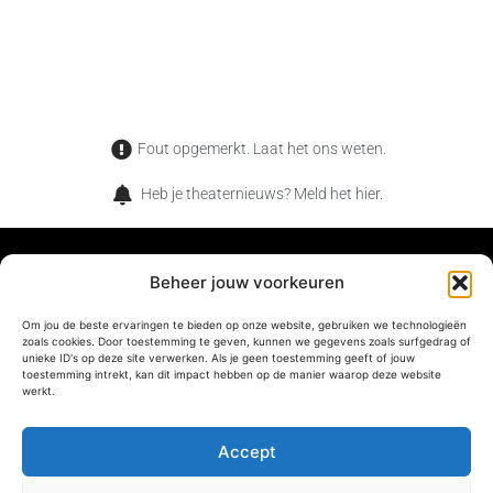
Fout opgemerkt. Laat het ons weten.
Heb je theaternieuws? Meld het hier.
Beheer jouw voorkeuren
Om jou de beste ervaringen te bieden op onze website, gebruiken we technologieën
TheaterMag is het magazine voor de verwonderde
zoals cookies. Door toestemming te geven, kunnen we gegevens zoals surfgedrag of
theaterliefhebber. Wat jij en onze lezers met elkaar gemeen
unieke ID's op deze site verwerken. Als je geen toestemming geeft of jouw
toestemming intrekt, kan dit impact hebben op de manier waarop deze website
hebben, is dat jullie net als ons houden van de magische
werkt.
momenten die je alleen in het theater kan beleven.
Accept