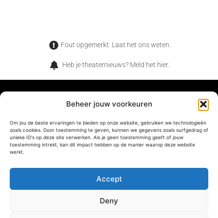
Fout opgemerkt. Laat het ons weten.
Heb je theaternieuws? Meld het hier.
Beheer jouw voorkeuren
TheaterMag is het magazine voor de verwonderde
Om jou de beste ervaringen te bieden op onze website, gebruiken we technologieën
zoals cookies. Door toestemming te geven, kunnen we gegevens zoals surfgedrag of
theaterliefhebber. Wat jij en onze lezers met elkaar gemeen
unieke ID's op deze site verwerken. Als je geen toestemming geeft of jouw
toestemming intrekt, kan dit impact hebben op de manier waarop deze website
hebben, is dat jullie net als ons houden van de magische
werkt.
momenten die je alleen in het theater kan beleven.
Accept
Deny