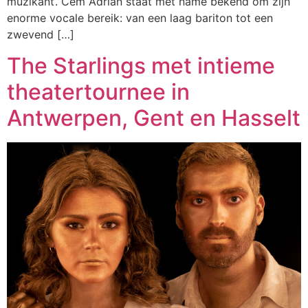
muzikant’. Cem Adrian staat met name bekend om zijn
enorme vocale bereik: van een laag bariton tot een
zwevend […]
The Starlings met intieme
theatertournee in
Antwerpen, Gent en Hasselt