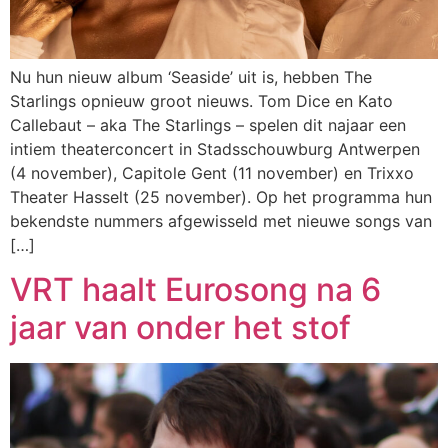
Nu hun nieuw album ‘Seaside’ uit is, hebben The
Starlings opnieuw groot nieuws. Tom Dice en Kato
Callebaut – aka The Starlings – spelen dit najaar een
intiem theaterconcert in Stadsschouwburg Antwerpen
(4 november), Capitole Gent (11 november) en Trixxo
Theater Hasselt (25 november). Op het programma hun
bekendste nummers afgewisseld met nieuwe songs van
[…]
VRT haalt Eurosong na 6
jaar van onder het stof