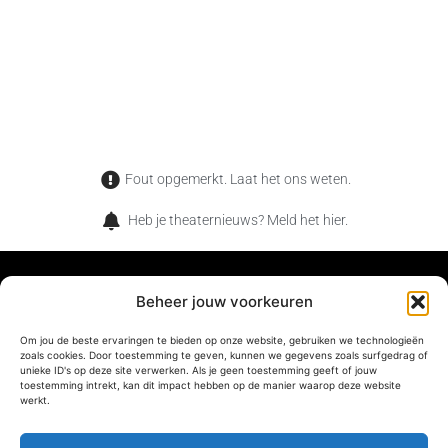
Fout opgemerkt. Laat het ons weten.
Heb je theaternieuws? Meld het hier.
Beheer jouw voorkeuren
TheaterMag is het magazine voor de verwonderde
Om jou de beste ervaringen te bieden op onze website, gebruiken we technologieën
zoals cookies. Door toestemming te geven, kunnen we gegevens zoals surfgedrag of
theaterliefhebber. Wat jij en onze lezers met elkaar gemeen
unieke ID's op deze site verwerken. Als je geen toestemming geeft of jouw
toestemming intrekt, kan dit impact hebben op de manier waarop deze website
hebben, is dat jullie net als ons houden van de magische
werkt.
momenten die je alleen in het theater kan beleven.